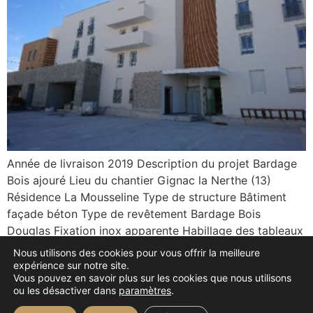
Année de livraison 2019 Description du projet Bardage
Bois ajouré Lieu du chantier Gignac la Nerthe (13)
Résidence La Mousseline Type de structure Bâtiment
façade béton Type de revêtement Bardage Bois
Douglas Fixation inox apparente Habillage des tableaux
et des linteaux Pare pluie anti UV noir Surface du
Nous utilisons des cookies pour vous offrir la meilleure
bâtiment 1 530m² Architecte Atelier d’Architectes Ri2L
expérience sur notre site.
Vous pouvez en savoir plus sur les cookies que nous utilisons
ou les désactiver dans
paramètres
.
←
plus ancien