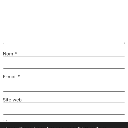
Nom
*
E-mail
*
Site web
Enregistrer mon nom, mon e-mail et mon site dans le