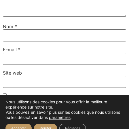
Nom
*
E-mail
*
Site web
Enregistrer mon nom, mon e-mail et mon site dans le
Nous utilisons des cookies pour vous offrir la meilleure
navigateur pour mon prochain commentaire.
expérience sur notre site.
Vous pouvez en savoir plus sur les cookies que nous utilisons
ou les désactiver dans
paramètres
.
Accepter
Rejeter
Réglages