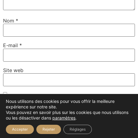
Nom
*
E-mail
*
Site web
Enregistrer mon nom, mon e-mail et mon site dans le
Nous utilisons des cookies pour vous offrir la meilleure
navigateur pour mon prochain commentaire.
expérience sur notre site.
Vous pouvez en savoir plus sur les cookies que nous utilisons
ou les désactiver dans
paramètres
.
Accepter
Rejeter
Réglages