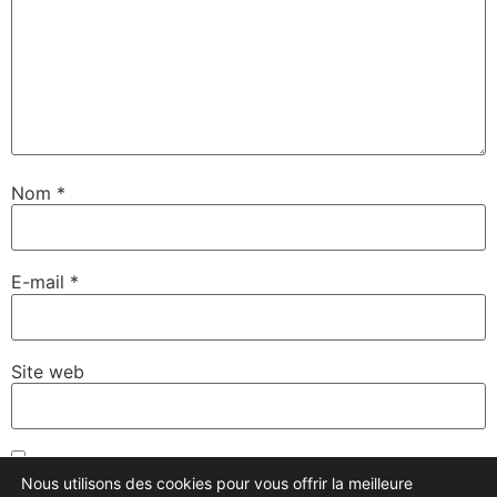
Nom
*
E-mail
*
Site web
Enregistrer mon nom, mon e-mail et mon site dans le
Nous utilisons des cookies pour vous offrir la meilleure